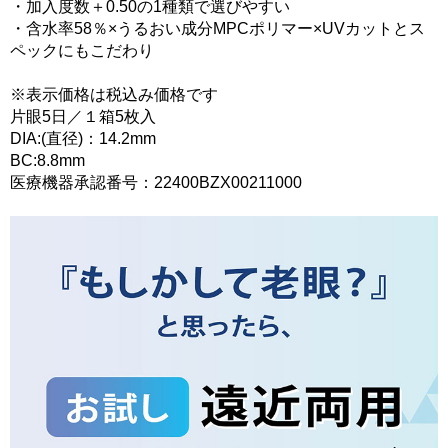
・加入度数＋0.50の1種類で選びやすい
・含水率58％×うるおい成分MPCポリマー×UVカットとス
ペックにもこだわり
※表示価格は税込み価格です
片眼5日／１箱5枚入
DIA:(直径)：14.2mm
BC:8.8mm
医療機器承認番号：22400BZX00211000