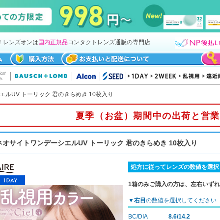
！レンズオンは
国内正規品
コンタクトレンズ通販の専門店
ルUV トーリック 君のきらめき 10枚入り
夏季（お盆）期間中の出荷と営業
ネオサイトワンデーシエルUV トーリック 君のきらめき 10枚入り
処方に従ってレンズの数値を選択
1箱のみご購入の方は、左右いず
▼
右目
の数値を選択してください
BC/DIA
8.6/14.2