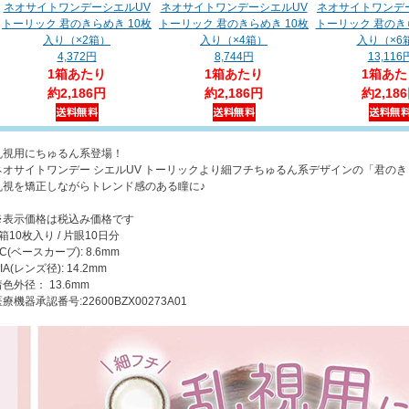
ネオサイトワンデーシエルUV
ネオサイトワンデーシエルUV
ネオサイトワンデ
トーリック 君のきらめき 10枚
トーリック 君のきらめき 10枚
トーリック 君のきら
入り（×2箱）
入り（×4箱）
入り（×6
4,372円
8,744円
13,116
1箱あたり
1箱あたり
1箱あた
約2,186円
約2,186円
約2,18
乱視用にちゅるん系登場！
ネオサイトワンデー シエルUV トーリックより細フチちゅるん系デザインの「君の
乱視を矯正しながらトレンド感のある瞳に♪
※表示価格は税込み価格です
箱10枚入り / 片眼10日分
C(ベースカーブ): 8.6mm
IA(レンズ径): 14.2mm
色外径： 13.6mm
療機器承認番号:22600BZX00273A01