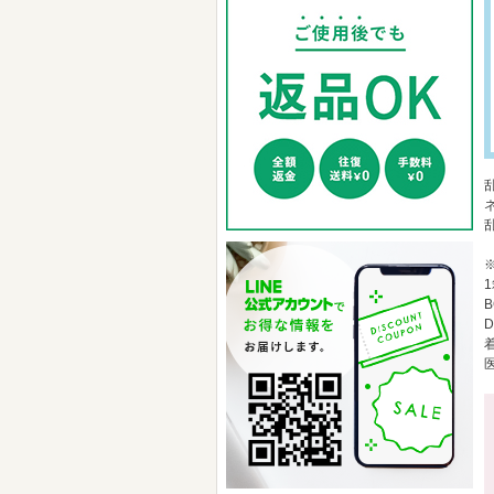
1
B
D
着
医