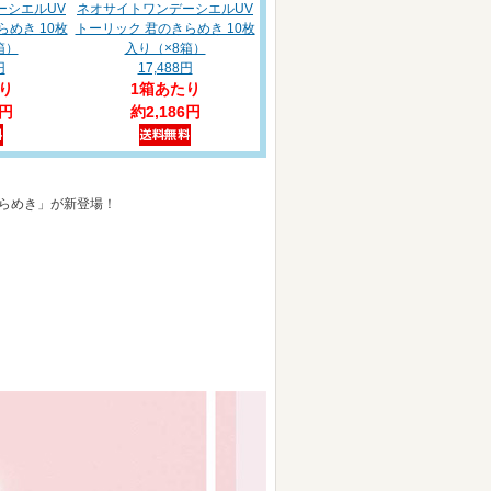
ーシエルUV
ネオサイトワンデーシエルUV
めき 10枚
トーリック 君のきらめき 10枚
箱）
入り（×8箱）
円
17,488円
り
1箱あたり
6円
約2,186円
きらめき」が新登場！