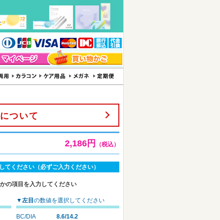
について
2,186円
（税込）
してください（必ずご入力ください）
れかの項目を入力してください
▼
左目
の数値を選択してください
BC/DIA
8.6/14.2