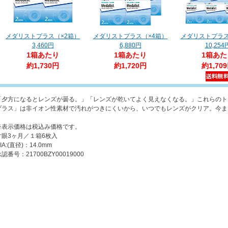
メダリストプラス（×2箱）
メダリストプラス（×4箱）
メダリストプラス
3,460円
6,880円
10,254
1箱あたり
1箱あたり
1箱あた
約1,730円
約1,720円
約1,70
「夕方になるとレンズが曇る。」「レンズが乾いてよく見えなくなる。」これらのト
プラス」は非イオン性素材で汚れがつきにくいから、いつでもレンズがクリア。今ま
※表示価格は税込み価格です。
片眼3ヶ月／１箱6枚入
IA:(直径)：14.0mm
認番号：21700BZY00019000