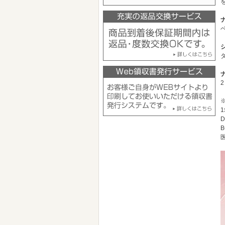
D
B
医