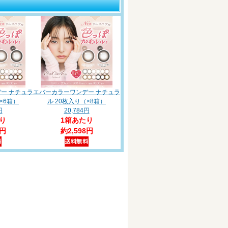
ー ナチュラ
エバーカラーワンデー ナチュラ
×6箱）
ル 20枚入り（×8箱）
円
20,784円
り
1箱あたり
8円
約2,598円