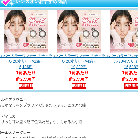
レンズオンおすすめ商品
エバーカラーワンデー ナチュラ
エバーカラーワンデー ナチュラ
エバーカラーワンデ
ル 20枚入り（×2箱）
ル 20枚入り（×4箱）
ル 20枚入り（
5,196円
10,392円
15,588
1箱あたり
1箱あたり
1箱あた
約2,598円
約2,598円
約2,59
ミルクブラウニー
柔らかなミルクブラウンで甘さたっぷり、ピュアな瞳
テディモカ
くりっと甘い盛り感で色気ただよう、ちゅるんな瞳
パールスノーグレー