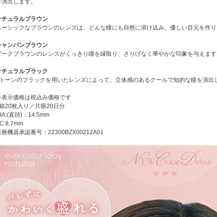
を演出します。
ナチュラルブラウン
ベーシックなブラウンのレンズは、どんな瞳にも自然に溶け込み、優しい目元を作り
シャンパンブラウン
ダークブラウンのレンズがくっきり瞳を縁取り、さりげなく華やかな印象を与えます
ナチュラルブラック
2トーンのブラックを用いたレンズによって、立体感のあるクールで知的な瞳を演出
※表示価格は税込み価格です
1箱20枚入り／片眼20日分
IA:(直径)：14.5mm
C:8.7mm
療機器承認番号：22300BZX00212A01