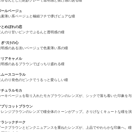
ちゅるんとした絶妙グレーで透明感と抜け感のある瞳
パールベージュ
色素薄い系ベージュと極細フチで儚げピュアな瞳
ひとめぼれの恋
ほんのり甘いピンクでぷるんと透明感の瞳
くぎづけの心
透明感のある淡いベージュで色素薄い系の瞳
クリアキャメル
透明感のあるブラウンでぱっちり盛れる瞳
スムースコーラル
ほんのり発色のピンクでうるっと愛らしい瞳
ナチュラルモカ
カーキベージュを取り入れたモカブラウンのレンズが、シックで落ち着いた印象を与
アプリコットブラウン
オレンジブラウンのレンズで瞳全体のトーンがアップ。さりげなくキュートな瞳を演
クラシックチーク
ダークブラウンとピンクニュアンスを重ねたレンズが、上品でやわらかな印象へ。瞳