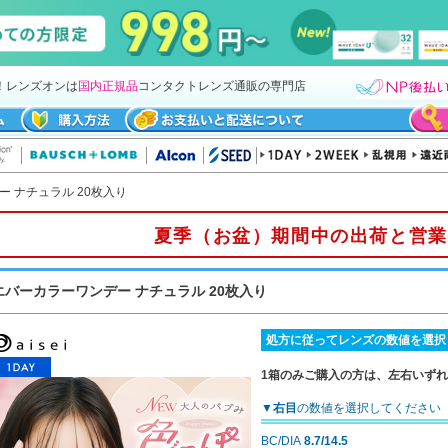
！レンズオンは
国内正規品
コンタクトレンズ通販の専門店
 ナチュラル 20枚入り
夏季（お盆）期間中の出荷と営業
エバーカラーワンデー ナチュラル 20枚入り
処方に従ってレンズの数値を選択
1箱のみご購入の方は、左右いず
▼
右目
の数値を選択してください
BC/DIA
8.7/14.5