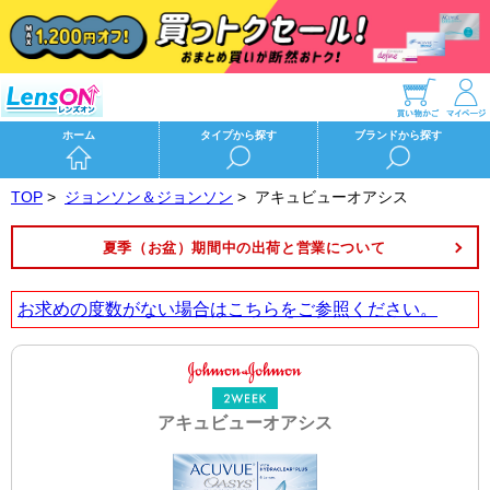
ホーム
タイプから探す
ブランドから探す
TOP
>
ジョンソン＆ジョンソン
>
アキュビューオアシス
夏季（お盆）期間中の出荷と営業について
お求めの度数がない場合は
こちら
をご参照ください。
アキュビューオアシス