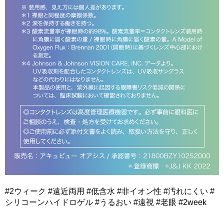
#2ウィーク #遠近両用 #低含水 #非イオン性 #汚れにくい #
シリコーンハイドロゲル #うるおい #遠視 #老眼 #2week