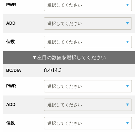
PWR
ADD
個数
▼
左目
の数値を選択してください
BC/DIA
8.4/14.3
PWR
ADD
個数