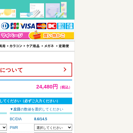
について
24,480円
（税込）
してください（必ずご入力ください）
▼
左目
の数値を選択してください
BC/DIA
8.6/14.5
PWR