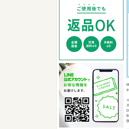
D
B
医