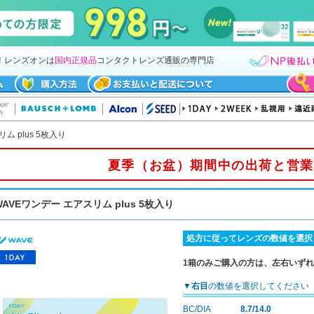
！レンズオンは
国内正規品
コンタクトレンズ通販の専門店
ム plus 5枚入り
夏季（お盆）期間中の出荷と営業
WAVEワンデー エアスリム plus 5枚入り
処方に従ってレンズの数値を選択
1箱のみご購入の方は、左右いず
▼
右目
の数値を選択してください
BC/DIA
8.7/14.0