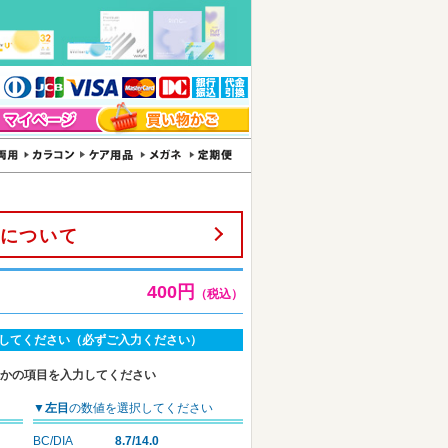
について
400円
（税込）
してください（必ずご入力ください）
れかの項目を入力してください
▼
左目
の数値を選択してください
BC/DIA
8.7/14.0