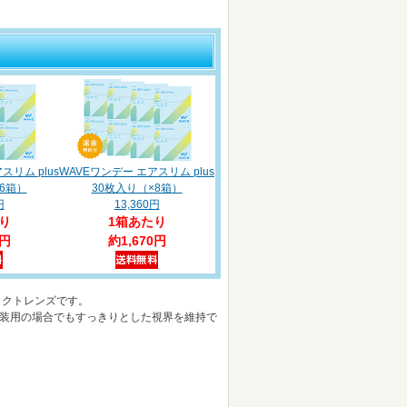
スリム plus
WAVEワンデー エアスリム plus
6箱）
30枚入り（×8箱）
円
13,360円
り
1箱あたり
0円
約1,670円
ンタクトレンズです。
装用の場合でもすっきりとした視界を維持で