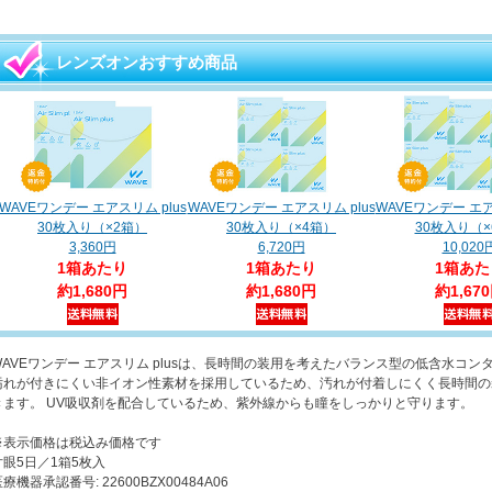
レンズオンおすすめ商品
WAVEワンデー エアスリム plus
WAVEワンデー エアスリム plus
WAVEワンデー エア
30枚入り（×2箱）
30枚入り（×4箱）
30枚入り（×
3,360円
6,720円
10,020
1箱あたり
1箱あたり
1箱あた
約1,680円
約1,680円
約1,67
WAVEワンデー エアスリム plusは、長時間の装用を考えたバランス型の低含水コ
汚れが付きにくい非イオン性素材を採用しているため、汚れが付着しにくく長時間の
きます。 UV吸収剤を配合しているため、紫外線からも瞳をしっかりと守ります。
※表示価格は税込み価格です
片眼5日／1箱5枚入
療機器承認番号: 22600BZX00484A06