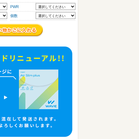
PWR
個数