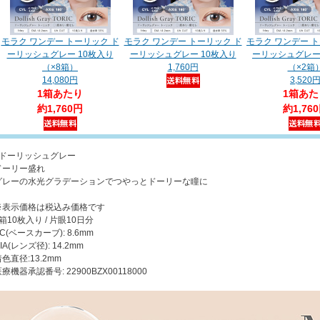
モラク ワンデー トーリック ド
モラク ワンデー トーリック ド
モラク ワンデー 
ーリッシュグレー 10枚入り
ーリッシュグレー 10枚入り
ーリッシュグレー
（×8箱）
1,760円
（×2箱
14,080円
3,520
1箱あたり
1箱あた
約1,760円
約1,76
●ドーリッシュグレー
ドーリー盛れ
グレーの水光グラデーションでつやっとドーリーな瞳に
※表示価格は税込み価格です
箱10枚入り / 片眼10日分
C(ベースカーブ): 8.6mm
IA(レンズ径): 14.2mm
色直径:13.2mm
療機器承認番号: 22900BZX00118000