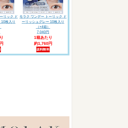
トーリック ド
モラク ワンデー トーリック ド
 10枚入り
ーリッシュグレー 10枚入り
）
（×4箱）
円
7,040円
り
1箱あたり
0円
約1,760円