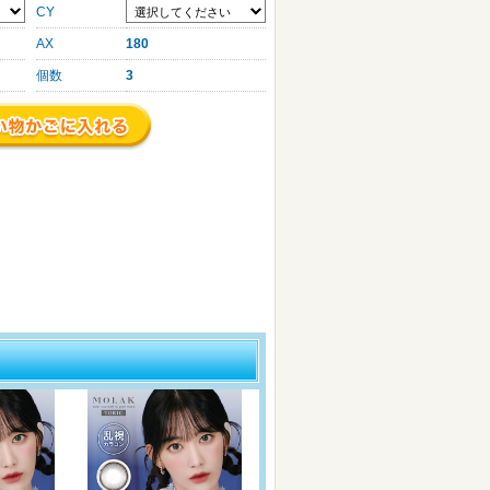
CY
AX
180
個数
3