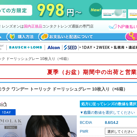
！レンズオンは
国内正規品
コンタクトレンズ通販の専門店
ック ドーリッシュグレー 10枚入り（×6箱）
夏季（お盆）期間中の出荷と営業
モラク ワンデー トーリック ドーリッシュグレー 10枚入り（×6箱）
処方に従ってレンズの数値を選択
▼
右目
の数値を選択してください
BC/DIA
8.6/14.2
PWR