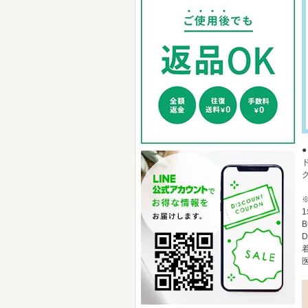
1
B
D
着
医