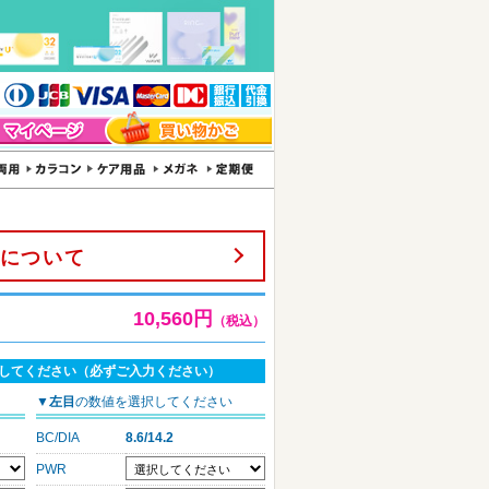
について
10,560円
（税込）
してください（必ずご入力ください）
▼
左目
の数値を選択してください
BC/DIA
8.6/14.2
PWR