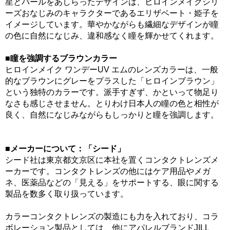
星とパールをあしらったデザインは、ヒロインメイクシリ
ーズおなじみのキャラクターであるエリザベート・姫子を
イメージしています。華やかながらも繊細なデザインが瞳
の色に自然になじみ、違和感なく瞳を輝かせてくれます。
■瞳を強調するブラウンカラー
ヒロインメイク ワンデーUV エムのレンズカラーは、一般
的なブラウンにグレーをプラスした「ヒロインブラウン」
という独特のカラーです。派手すぎず、かといって物足り
なさも感じさせません。とりわけ日本人の瞳の色と相性が
良く、自然になじみながらもしっかりと瞳を強調します。
■メーカーについて：「シード」
シード社は東京都文京区に本社を置くコンタクトレンズメ
ーカーです。コンタクトレンズの他にはケア用品やメガ
ネ、医薬品などの「見える」をサポートする、眼に関する
製品を数多く取り扱っています。
カラーコンタクトレンズの製造にも力を入れており、コラ
ボレーション製品としては、他にアパレルブランドJILL