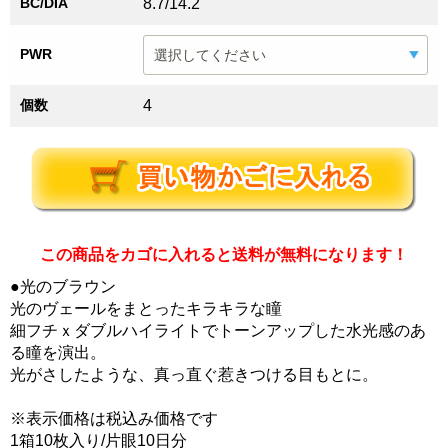
BC/DIA
8.7/14.2
PWR
個数
4
この商品をカゴに入れると送料が無料になります！
●光のブラウン
光のヴェールをまとったキラキラな瞳
細フチｘダブルハイライトでトーンアップした水光感のあ
る瞳を演出。
光がさしたような、真っ直ぐ惹きつける目もとに。
※表示価格は税込み価格です
1箱10枚入り/片眼10日分